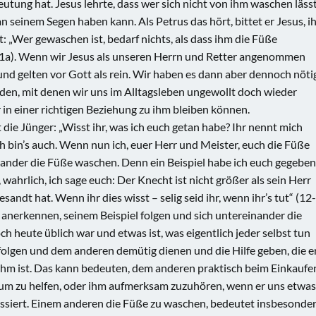
tung hat. Jesus lehrte, dass wer sich nicht von ihm waschen lässt
 seinem Segen haben kann. Als Petrus das hört, bittet er Jesus, i
: „Wer gewaschen ist, bedarf nichts, als dass ihm die Füße
(11a). Wenn wir Jesus als unseren Herrn und Retter angenommen
und gelten vor Gott als rein. Wir haben es dann aber dennoch nöti
den, mit denen wir uns im Alltagsleben ungewollt doch wieder
 in einer richtigen Beziehung zu ihm bleiben können.
agt die Jünger: „Wisst ihr, was ich euch getan habe? Ihr nennt mich
h bin’s auch. Wenn nun ich, euer Herr und Meister, euch die Füße
nander die Füße waschen. Denn ein Beispiel habe ich euch gegeben
 wahrlich, ich sage euch: Der Knecht ist nicht größer als sein Herr
sandt hat. Wenn ihr dies wisst – selig seid ihr, wenn ihr’s tut“ (12-
rrn anerkennen, seinem Beispiel folgen und sich untereinander die
heute üblich war und etwas ist, was eigentlich jeder selbst tun
l folgen und dem anderen demütig dienen und die Hilfe geben, die e
hm ist. Das kann bedeuten, dem anderen praktisch beim Einkaufe
m zu helfen, oder ihm aufmerksam zuzuhören, wenn er uns etwas
teressiert. Einem anderen die Füße zu waschen, bedeutet insbesonde