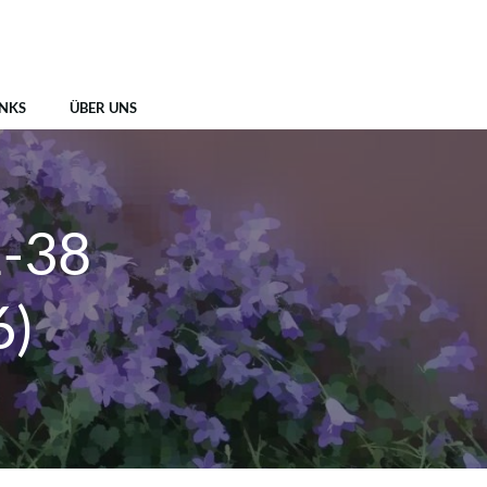
INKS
ÜBER UNS
1-38
6)