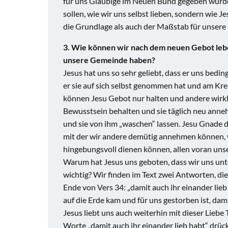
für uns Gläubige im Neuen Bund gegeben wurde,
sollen, wie wir uns selbst lieben, sondern wie J
die Grundlage als auch der Maßstab für unsere 
3. Wie können wir nach dem neuen Gebot lebe
unsere Gemeinde haben?
Jesus hat uns so sehr geliebt, dass er uns be
er sie auf sich selbst genommen hat und am Kre
können Jesu Gebot nur halten und andere wirkli
Bewusstsein behalten und sie täglich neu ann
und sie von ihm „waschen“ lassen. Jesu Gnade d
mit der wir andere demütig annehmen können, wi
hingebungsvoll dienen können, allen voran uns
Warum hat Jesus uns geboten, dass wir uns unte
wichtig? Wir finden im Text zwei Antworten, di
Ende von Vers 34: „damit auch ihr einander lieb 
auf die Erde kam und für uns gestorben ist, da
Jesus liebt uns auch weiterhin mit dieser Liebe T
Worte „damit auch ihr einander lieb habt“ drücke