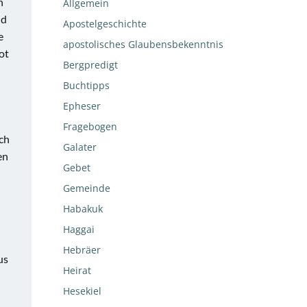
n
Allgemein
nd
Apostelgeschichte
e
apostolisches Glaubensbekenntnis
ot
Bergpredigt
Buchtipps
Epheser
Fragebogen
ch
Galater
en
Gebet
Gemeinde
Habakuk
Haggai
Hebräer
us
Heirat
Hesekiel