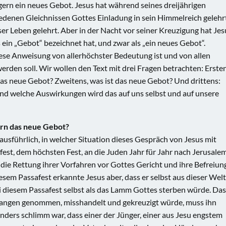
gern ein neues Gebot. Jesus hat während seines dreijährigen
edenen Gleichnissen Gottes Einladung in sein Himmelreich gelehr
er Leben gelehrt. Aber in der Nacht vor seiner Kreuzigung hat Jes
 ein „Gebot“ bezeichnet hat, und zwar als „ein neues Gebot“.
ese Anweisung von allerhöchster Bedeutung ist und von allen
werden soll. Wir wollen den Text mit drei Fragen betrachten: Ersten
das neue Gebot? Zweitens, was ist das neue Gebot? Und drittens:
d welche Auswirkungen wird das auf uns selbst und auf unsere
gern das neue Gebot?
 ausführlich, in welcher Situation dieses Gespräch von Jesus mit
fest, dem höchsten Fest, an die Juden Jahr für Jahr nach Jerusale
die Rettung ihrer Vorfahren vor Gottes Gericht und ihre Befreiun
iesem Passafest erkannte Jesus aber, dass er selbst aus dieser Welt
i diesem Passafest selbst als das Lamm Gottes sterben würde. Das
efangen genommen, misshandelt und gekreuzigt würde, muss ihn
nders schlimm war, dass einer der Jünger, einer aus Jesu engstem