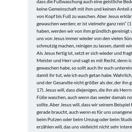
dass die Fußwaschung auch eine geistliche Bedeu
keine Gemeinschaft mit ihm und keinen Anteil an
von Kopf bis Fuß zu waschen. Aber Jesus erklärt
gewaschen werden; er ist vielmehr ganz rein“ 
haben, werden wir von ihm gründlich gereinigt 
uns von Jesus immer wieder von den vielen Sün
schmutzig machen, reinigen zu lassen, damit wir
Als Jesus fertig ist, setzt er sich wieder und fr
Meister und Herr und sagt es mit Recht, denn ic
gewaschen habe, so sollt auch ihr euch unterei
damit ihr tut, wie ich euch getan habe. Wahrlich,
und der Gesandte nicht größer als der, der ihn ge
17). Jesus will, dass diejenigen, die ihn als He
Füße waschen, auch wenn das weder damals noch 
sollte. Aber Jesus will, dass wir seinem Beispie
gerade braucht, auch wenn es für uns unangene
beim Putzen oder beim Umzug oder beim Studiu
erzählen will, das uns vielleicht nicht sehr in