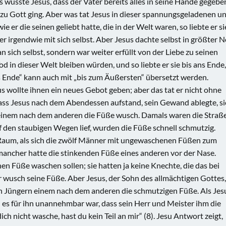
 wusste Jesus, dass der Vater bereits alles in seine Hände gegebe
u Gott ging. Aber was tat Jesus in dieser spannungsgeladenen u
 er die seinen geliebt hatte, die in der Welt waren, so liebte er si
der irgendwie mit sich selbst. Aber Jesus dachte selbst in größter N
 sich selbst, sondern war weiter erfüllt von der Liebe zu seinen
d in dieser Welt bleiben würden, und so liebte er sie bis ans Ende,
s Ende“ kann auch mit „bis zum Äußersten“ übersetzt werden.
s wollte ihnen ein neues Gebot geben; aber das tat er nicht ohne
dass Jesus nach dem Abendessen aufstand, sein Gewand ablegte, si
einem nach dem anderen die Füße wusch. Damals waren die Straß
f den staubigen Wegen lief, wurden die Füße schnell schmutzig.
aum, als sich die zwölf Männer mit ungewaschenen Füßen zum
 mancher hatte die stinkenden Füße eines anderen vor der Nase.
nen Füße waschen sollen; sie hatten ja keine Knechte, die das bei
 wusch seine Füße. Aber Jesus, der Sohn des allmächtigen Gottes,
nen Jüngern einem nach dem anderen die schmutzigen Füße. Als Jes
l es für ihn unannehmbar war, dass sein Herr und Meister ihm die
h nicht wasche, hast du kein Teil an mir“ (8). Jesu Antwort zeigt,