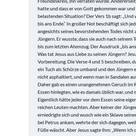
Freundeskreis, ihn verraten würde. Andererseits
hatte und dass er von Gott gekommen war und z
belastenden Situation? Der Vers 1b sagt: „Und wie
bis ans Ende.“ In großer Not beschäftigt sich je
angesichts seines bevorstehenden Todes nicht an
Jüngern. Er wusste, dass sie auch nach seinem To
bis zum letzten Atemzug. Der Ausdruck „bis an
Was tat Jesus aus Liebe zu seinen Jüngern? Jesu
Vorbereitung. Die Verse 4 und 5 beschreiben, 
ein Tuch als Schürze umband und den Jüngern 
nicht asphaltiert, und wenn man in Sandalen au
Daher gab es einen unangenehmen Geruch im R
Essen hinlegten, wie es damals üblich war, und
Eigentlich hätte jeder vor dem Essen seine eige
reichen Leuten machten. Aber keiner der Jünger
erniedrigte sich und wusch wie ein Sklave sei
bei Petrus ankam, wehrte der sich dagegen, wei
Füße wäscht. Aber Jesus sagte ihm: „Wenn ich dic