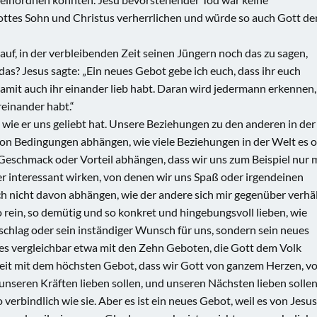
ottes Sohn und Christus verherrlichen und würde so auch Gott de
rauf, in der verbleibenden Zeit seinen Jüngern noch das zu sagen,
as? Jesus sagte: „Ein neues Gebot gebe ich euch, dass ihr euch
 damit auch ihr einander lieb habt. Daran wird jedermann erkennen,
reinander habt.“
n, wie er uns geliebt hat. Unsere Beziehungen zu den anderen in der
von Bedingungen abhängen, wie viele Beziehungen in der Welt es o
 Geschmack oder Vorteil abhängen, dass wir uns zum Beispiel nur 
r interessant wirken, von denen wir uns Spaß oder irgendeinen
ch nicht davon abhängen, wie der andere sich mir gegenüber verhäl
 rein, so demütig und so konkret und hingebungsvoll lieben, wie
orschlag oder sein inständiger Wunsch für uns, sondern sein neues
st es vergleichbar etwa mit den Zehn Geboten, die Gott dem Volk
hkeit mit dem höchsten Gebot, dass wir Gott von ganzem Herzen, v
nseren Kräften lieben sollen, und unseren Nächsten lieben solle
verbindlich wie sie. Aber es ist ein neues Gebot, weil es von Jesus