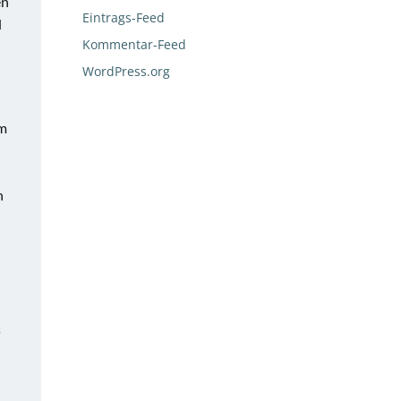
en
Eintrags-Feed
l
Kommentar-Feed
WordPress.org
em
n
s