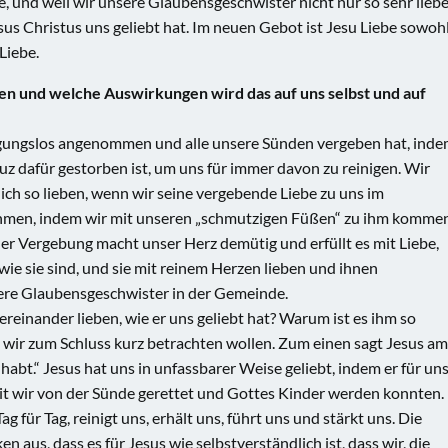
 und weil wir unsere Glaubensgeschwister nicht nur so sehr lieb
esus Christus uns geliebt hat. Im neuen Gebot ist Jesu Liebe sowoh
Liebe.
n und welche Auswirkungen wird das auf uns selbst und auf
dingungslos angenommen und alle unsere Sünden vergeben hat, ind
uz dafür gestorben ist, um uns für immer davon zu reinigen. Wir
ch so lieben, wenn wir seine vergebende Liebe zu uns im
ehmen, indem wir mit unseren „schmutzigen Füßen“ zu ihm komme
er Vergebung macht unser Herz demütig und erfüllt es mit Liebe,
e sie sind, und sie mit reinem Herzen lieben und ihnen
ere Glaubensgeschwister in der Gemeinde.
reinander lieben, wie er uns geliebt hat? Warum ist es ihm so
e wir zum Schluss kurz betrachten wollen. Zum einen sagt Jesus am
habt.“ Jesus hat uns in unfassbarer Weise geliebt, indem er für un
mit wir von der Sünde gerettet und Gottes Kinder werden konnten.
ag für Tag, reinigt uns, erhält uns, führt uns und stärkt uns. Die
n aus, dass es für Jesus wie selbstverständlich ist, dass wir, die