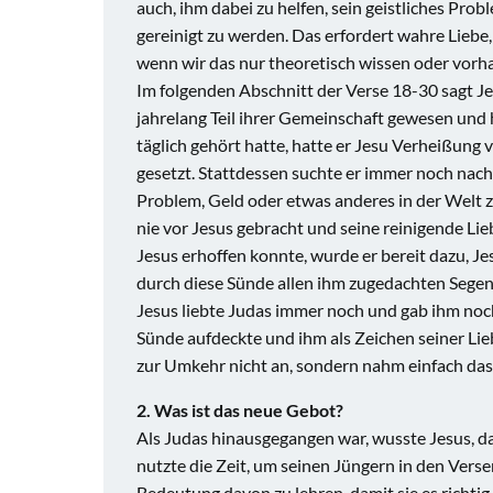
auch, ihm dabei zu helfen, sein geistliches Pro
gereinigt zu werden. Das erfordert wahre Liebe, 
wenn wir das nur theoretisch wissen oder vorhab
Im folgenden Abschnitt der Verse 18-30 sagt Je
jahrelang Teil ihrer Gemeinschaft gewesen und
täglich gehört hatte, hatte er Jesu Verheißun
gesetzt. Stattdessen suchte er immer noch nach
Problem, Geld oder etwas anderes in der Welt zu
nie vor Jesus gebracht und seine reinigende Li
Jesus erhoffen konnte, wurde er bereit dazu, J
durch diese Sünde allen ihm zugedachten Segen
Jesus liebte Judas immer noch und gab ihm noc
Sünde aufdeckte und ihm als Zeichen seiner Lie
zur Umkehr nicht an, sondern nahm einfach das 
2. Was ist das neue Gebot?
Als Judas hinausgegangen war, wusste Jesus, da
nutzte die Zeit, um seinen Jüngern in den Ver
Bedeutung davon zu lehren, damit sie es richti