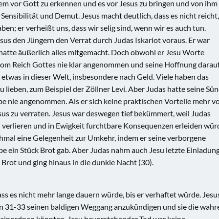
blem vor Gott zu erkennen und es vor Jesus zu bringen und von ihm
Sensibilität und Demut. Jesus macht deutlich, dass es nicht reicht,
en; er verheißt uns, dass wir selig sind, wenn wir es auch tun.
sus den Jüngern den Verrat durch Judas Iskariot voraus. Er war
 hatte äußerlich alles mitgemacht. Doch obwohl er Jesu Worte
g vom Reich Gottes nie klar angenommen und seine Hoffnung darau
 etwas in dieser Welt, insbesondere nach Geld. Viele haben das
 lieben, zum Beispiel der Zöllner Levi. Aber Judas hatte seine Sü
ebe nie angenommen. Als er sich keine praktischen Vorteile mehr v
esus zu verraten. Jesus war deswegen tief bekümmert, weil Judas
 verlieren und in Ewigkeit furchtbare Konsequenzen erleiden wür
hmal eine Gelegenheit zur Umkehr, indem er seine verborgene
be ein Stück Brot gab. Aber Judas nahm auch Jesu letzte Einladun
Brot und ging hinaus in die dunkle Nacht (30).
ss es nicht mehr lange dauern würde, bis er verhaftet würde. Jesu
sen 31-33 seinen baldigen Weggang anzukündigen und sie die wahr
g einordnen könnten. Jesu bevorstehender Tod war keine