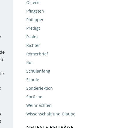
Ostern
Pfingsten
Philipper
Predigt
Psalm
f
Richter
nde
Römerbrief
on
Rut
Schulanfang
de.
Schule
g
Sonderlektion
Sprüche
Weihnachten
s
Wissenschaft und Glaube
e
NEUESTE BEITRÄGE