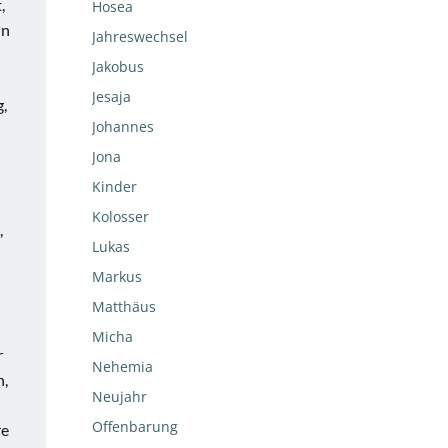
,
Hosea
hn
Jahreswechsel
Jakobus
Jesaja
g,
Johannes
Jona
Kinder
Kolosser
,
Lukas
Markus
Matthäus
Micha
r
Nehemia
n,
Neujahr
Offenbarung
re