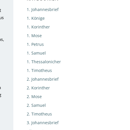
1. Johannesbrief
t
us
1. Könige
1. Korinther
1. Mose
s,
1. Petrus
1. Samuel
1. Thessalonicher
1. Timotheus
2. Johannesbrief
m
2. Korinther
g
2. Mose
2. Samuel
2. Timotheus
3. Johannesbrief