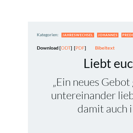
Kategorien:
JAHRESWECHSEL
JOHANNES
PRED
Download [
ODT
] [
PDF
]
Bibeltext
Liebt eu
„Ein neues Gebot 
untereinander lieb
damit auch i