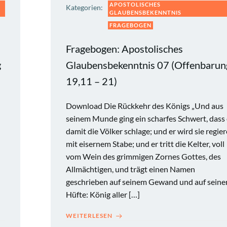
APOSTOLISCHES
Kategorien:
GLAUBENSBEKENNTNIS
FRAGEBOGEN
Fragebogen: Apostolisches
g
Glaubensbekenntnis 07 (Offenbarun
19,11 – 21)
Download Die Rückkehr des Königs „Und aus
seinem Munde ging ein scharfes Schwert, dass 
damit die Völker schlage; und er wird sie regie
mit eisernem Stabe; und er tritt die Kelter, voll
vom Wein des grimmigen Zornes Gottes, des
Allmächtigen, und trägt einen Namen
geschrieben auf seinem Gewand und auf seine
Hüfte: König aller […]
WEITERLESEN