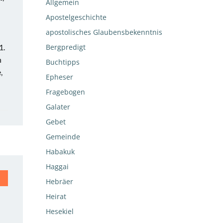
Allgemein
Apostelgeschichte
apostolisches Glaubensbekenntnis
1.
Bergpredigt
n
Buchtipps
,
Epheser
Fragebogen
Galater
Gebet
Gemeinde
Habakuk
Haggai
Hebräer
Heirat
Hesekiel