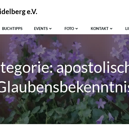
delberg e.V.
BUCHTIPPS
EVENTS
FOTO
KONTAKT
L
tegorie:
apostolisc
Glaubensbekenntni