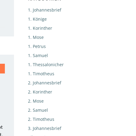
1. Johannesbrief
1. Könige
1. Korinther
1. Mose
1. Petrus
1. Samuel
1. Thessalonicher
1. Timotheus
2. Johannesbrief
2. Korinther
2. Mose
2. Samuel
2. Timotheus
ot
3. Johannesbrief
t,