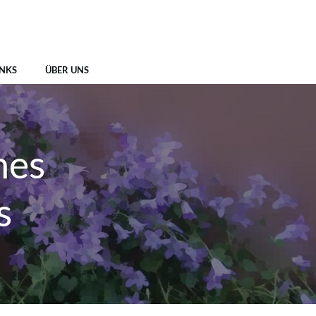
INKS
ÜBER UNS
hes
s