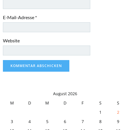
E-Mail-Adresse
*
Website
August 2026
M
D
M
D
F
S
S
1
2
3
4
5
6
7
8
9