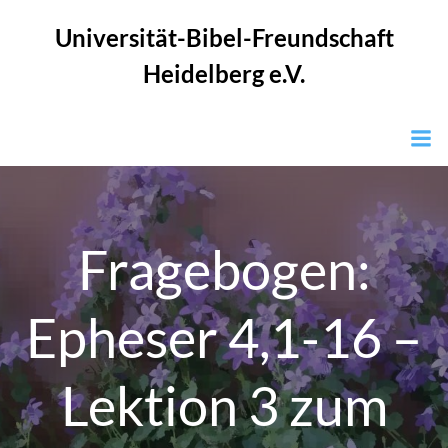
Zum
Universität-Bibel-Freundschaft
Inhalt
springen
Heidelberg e.V.
Fragebogen:
Epheser 4,1-16 –
Lektion 3 zum